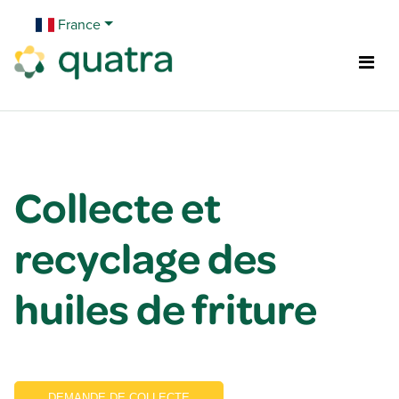
Se rendre au contenu
France
Collecte et
recyclage des
huiles de friture
DEMANDE DE COLLECTE